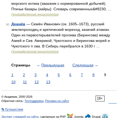
морского котика (заказник с нормированной добычей).
Птичьи базары (кайры). Словарь современных&#8230; …
Географическая энциклопедия
Дежнёв
— Семён Иванович (ок. 1605–1673), русский
90
землепроходец и арктический мореход, казачий атаман.
Один из первооткрывателей пролива (Берингова) между
Азией и Сев. Америкой, Чукотского и Берингова морей и
Чукотского п ова. В Сибирь перебрался в 1630 г …
Географическая энциклопедия
Страницы
←
Предыдущая
Следующая
→
1
2
3
4
5
6
7
8
9
10
11
12
13
© Академик, 2000-2026
18+
Обратная связь:
Техподдержка
,
Реклама на сайте
👣 Путешествия
Экспорт словарей на сайты
, сделанные на PHP,
Joomla,
Drupal,