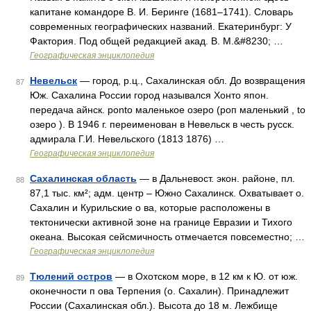
капитане командоре В. И. Беринге (1681–1741). Словарь
современных географических названий. Екатеринбург: У
Фактория. Под общей редакцией акад. В. М.&#8230; …
Географическая энциклопедия
Невельск
— город, р.ц., Сахалинская обл. До возвращения
87
Юж. Сахалина России город назывался Хонто япон.
передача айнск. ponto маленькое озеро (роп маленький , to
озеро ). В 1946 г. переименован в Невельск в честь русск.
адмирала Г.И. Невельского (1813 1876) …
Географическая энциклопедия
Сахалинская область
— в Дальневост. экон. районе, пл.
88
87,1 тыс. км²; адм. центр – Южно Сахалинск. Охватывает о.
Сахалин и Курильские о ва, которые расположены в
тектонически активной зоне на границе Евразии и Тихого
океана. Высокая сейсмичность отмечается повсеместно; …
Географическая энциклопедия
Тюлений остров
— в Охотском море, в 12 км к Ю. от юж.
89
оконечности п ова Терпения (о. Сахалин). Принадлежит
России (Сахалинская обл.). Высота до 18 м. Лежбище