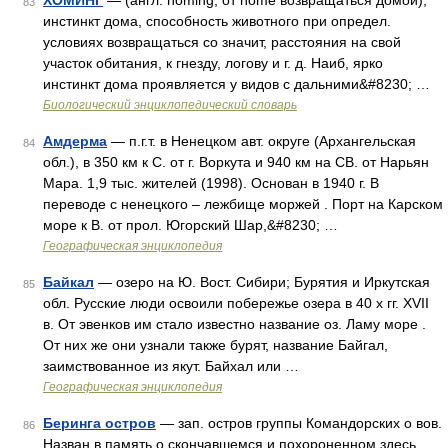
ХОМИНГ
— (англ. homing, от home возвращаться домой),
83
инстинкт дома, способность животного при определ.
условиях возвращаться со значит, расстояния на свой
участок обитания, к гнезду, логову и г. д. Наиб, ярко
инстинкт дома проявляется у видов с дальними&#8230; …
Биологический энциклопедический словарь
Амдерма
— п.г.т. в Ненецком авт. округе (Архангельская
84
обл.), в 350 км к С. от г. Воркута и 940 км на СВ. от Нарьян
Мара. 1,9 тыс. жителей (1998). Основан в 1940 г. В
переводе с ненецкого – лежбище моржей . Порт на Карском
море к В. от прол. Югорский Шар,&#8230; …
Географическая энциклопедия
Байкал
— озеро на Ю. Вост. Сибири; Бурятия и Иркутская
85
обл. Русские люди освоили побережье озера в 40 х гг. XVII
в. От эвенков им стало известно название оз. Ламу море .
От них же они узнали также бурят, название Байгал,
заимствованное из якут. Байхал или …
Географическая энциклопедия
Беринга остров
— зап. остров группы Командорских о вов.
86
Назван в память о скончавшемся и похороненном здесь